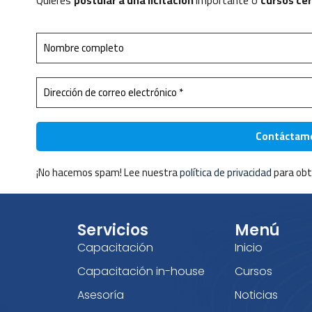
Quieres
postular a una licitación
importante o
cursos ce
¡No hacemos spam! Lee nuestra
política de privacidad
para obt
Servicios
Menú
Capacitación
Inicio
Capacitación in-house
Cursos
Asesoría
Noticias