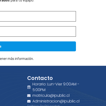
rrados
para tu equipo
.
ener más información.
Contacto
Horario: Lun-Vier 9:00AM -
5:00PM
matricula@ipublic.cl
Administracion@ipublic.cl
Políticas De Privacidad