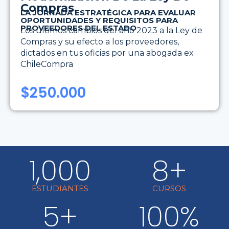
Compras.
LA JORNADA ESTRATÉGICA PARA EVALUAR
OPORTUNIDADES Y REQUISITOS PARA
PROVEEDORES DEL ESTADO
Los últimos cambios del año 2023 a la Ley de
Compras y su efecto a los proveedores,
dictados en tus oficias por una abogada ex
ChileCompra
$
250.000
1,000
8
+
ESTUDIANTES
CURSOS
5
+
100
%