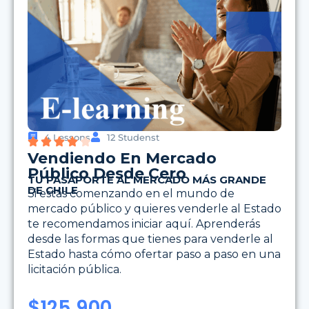
4 Lessons
12 Studenst
Vendiendo En Mercado
Público Desde Cero
TU PASAPORTE AL MERCADO MÁS GRANDE
DE CHILE
Si estás comenzando en el mundo de
mercado público y quieres venderle al Estado
te recomendamos iniciar aquí. Aprenderás
desde las formas que tienes para venderle al
Estado hasta cómo ofertar paso a paso en una
licitación pública.
$
125.900