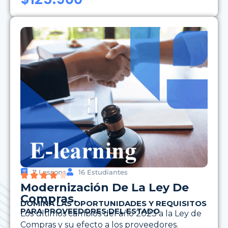
7 Lessons
16 Estudiantes
Modernización De La Ley De
Compras.
DOMINA LAS OPORTUNIDADES Y REQUISITOS
PARA PROVEEDORES DEL ESTADO
Los últimos cambios del año 2023 a la Ley de
Compras y su efecto a los proveedores.