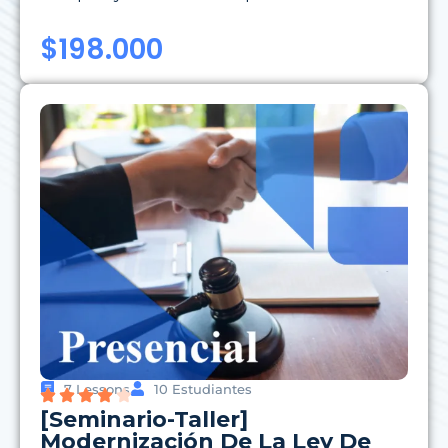
$
198.000
7 Lessons
10 Estudiantes
[Seminario-Taller]
Modernización De La Ley De