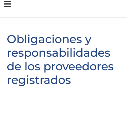
Obligaciones y
responsabilidades
de los proveedores
registrados