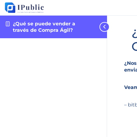
¿Qué se puede vender a
través de Compra Ágil?
¿Nos
envi
Veam
– bitb