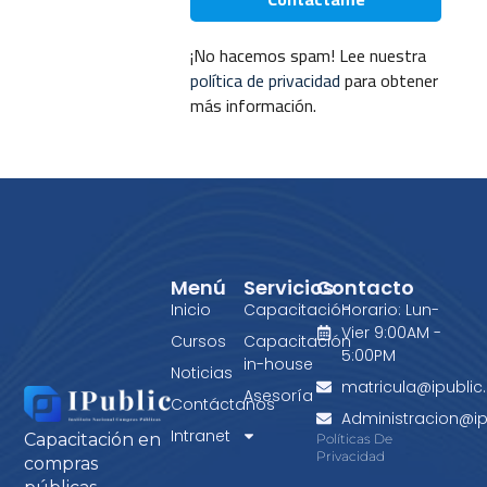
¡No hacemos spam! Lee nuestra
política de privacidad
para obtener
más información.
Menú
Servicios
Contacto
Inicio
Capacitación
Horario: Lun-
Vier 9:00AM -
Cursos
Capacitación
5:00PM
in-house
Noticias
matricula@ipublic.
Asesoría
Contáctanos
Administracion@ipu
Intranet
Capacitación en
Políticas De
Privacidad
compras