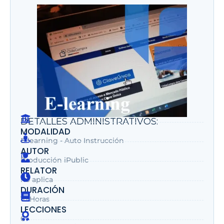
DETALLES ADMINISTRATIVOS:
MODALIDAD
E-learning - Auto Instrucción
AUTOR
Producción iPublic
RELATOR
no aplica
DURACIÓN
10 Horas
LECCIONES
6