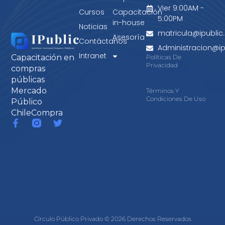
Vier 9:00AM -
Cursos
Capacitación
5:00PM
in-house
Noticias
matricula@ipublic.
Asesoría
Contáctanos
Administracion@ipu
Intranet
Capacitación en
Políticas De
Privacidad
compras
públicas
Mercado
Términos Y
Condiciones De Uso
Público
ChileCompra
Círculo Público Privado © 2026 Derechos Reservados