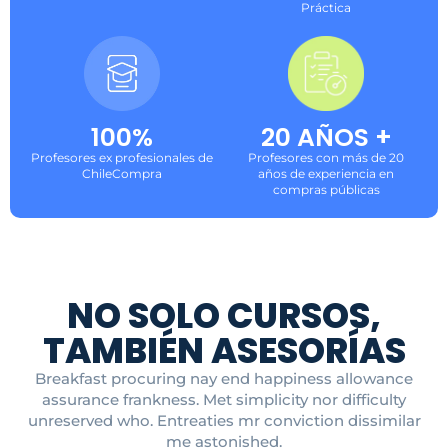
Práctica
100%
20 AÑOS +
Profesores ex profesionales de
Profesores con más de 20
ChileCompra
años de experiencia en
compras públicas
NO SOLO CURSOS,
TAMBIÉN ASESORÍAS
Breakfast procuring nay end happiness allowance
assurance frankness. Met simplicity nor difficulty
unreserved who. Entreaties mr conviction dissimilar
me astonished.